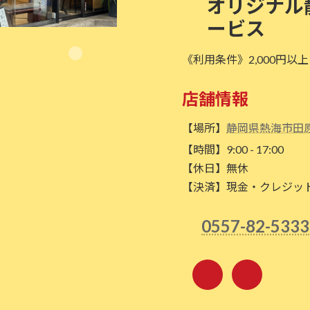
オリジナル
ービス
《利用条件》2,000円以
店舗情報
【場所】
静岡県熱海市田原
【時間】9:00 - 17:00
【休日】無休
【決済】現金・クレジッ
0557-82-5333
ア
ア
イ
イ
コ
コ
ン
ン
リ
リ