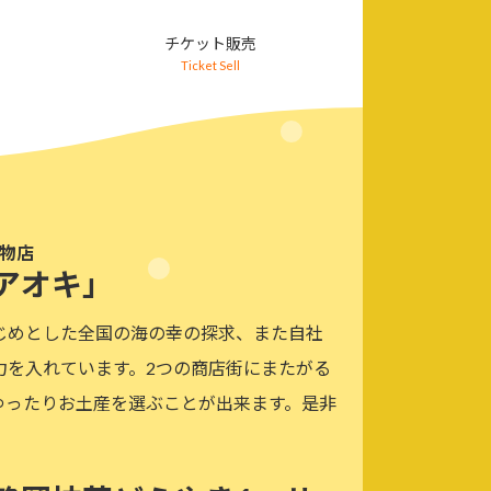
チケット販売
Ticket Sell
干物店
アオキ」
じめとした全国の海の幸の探求、また自社
力を入れています。2つの商店街にまたがる
ゆったりお土産を選ぶことが出来ます。是非