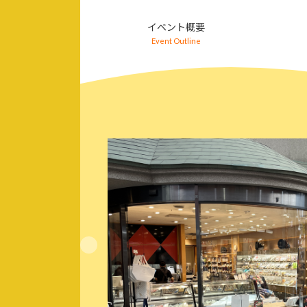
コ
ナ
ン
ビ
イベント概要
テ
ゲ
Event Outline
ン
ー
ツ
シ
へ
ョ
ス
ン
キ
に
ッ
移
プ
動