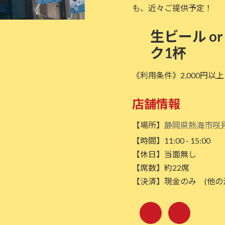
も、近々ご提供予定！
生ビール or
ク1杯
《利用条件》2,000円以
店舗情報
【場所】
静岡県熱海市咲見
【時間】11:00 - 15:00
【休日】当面無し
【席数】約22席
【決済】現金のみ (他の
ア
ア
イ
イ
コ
コ