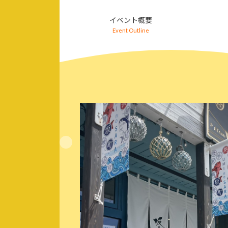
コ
ナ
ン
ビ
イベント概要
テ
ゲ
Event Outline
ン
ー
ツ
シ
へ
ョ
ス
ン
キ
に
ッ
移
プ
動