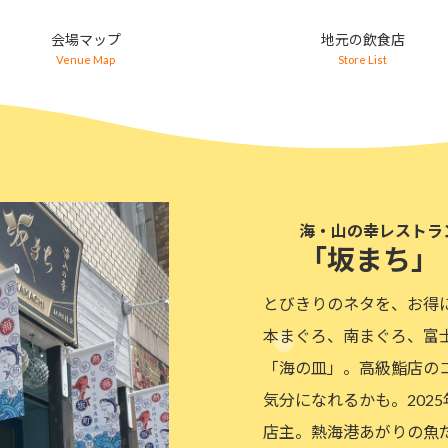
会場マップ
地元の飲食店
Venue Map
Store List
海・山の幸レストラ
「坂まち」
とびきりのネタを、お得
本まぐろ、南まぐろ、富
「海の皿」。高級鮨店の
気分になれるかも。202
店主。熱海港あがりの魚