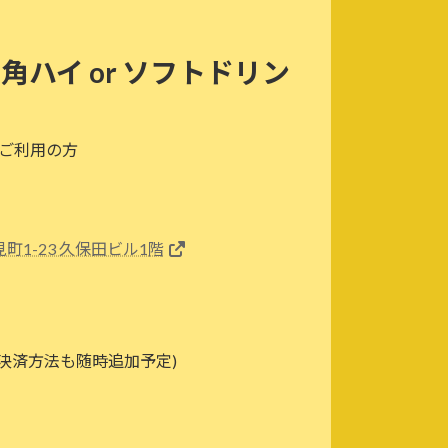
 角ハイ or ソフトドリン
上ご利用の方
町1-23 久保田ビル1階
決済方法も随時追加予定)