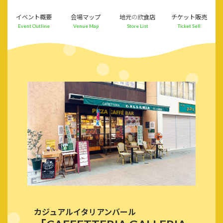
コ
ナ
ン
ビ
イベント概要
会場マップ
地元の飲食店
チケット販売
テ
ゲ
Event Outline
Venue Map
Store List
Ticket Sell
ン
ー
ツ
シ
へ
ョ
ス
ン
キ
に
ッ
移
プ
動
カジュアルイタリアンバール