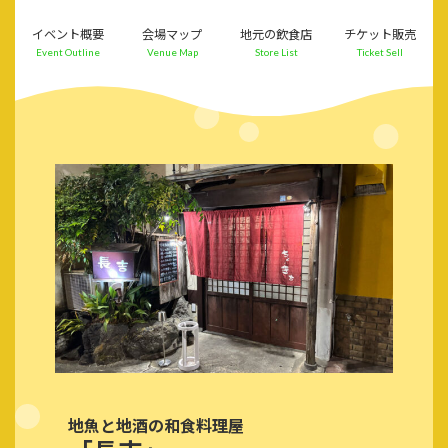
コ
ナ
ン
ビ
イベント概要
会場マップ
地元の飲食店
チケット販売
テ
ゲ
Event Outline
Venue Map
Store List
Ticket Sell
ン
ー
ツ
シ
へ
ョ
ス
ン
キ
に
ッ
移
プ
動
地魚と地酒の和食料理屋