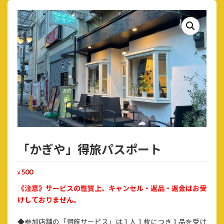
コ
ナ
ン
ビ
テ
ゲ
ン
ー
ツ
シ
へ
ョ
ス
ン
キ
に
ッ
移
プ
動
「かぎや」得旅パスポート
500
¥
《注意》サービスの性質上、キャンセル・返品・返金はお受
けしておりません。
◆参加店舗の「得旅サービス」は１人１枚につき１品を受け